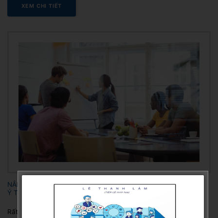
XEM CHI TIẾT
NÂNG CAO KỸ NĂNG TRÌNH BÀY – ĐỪNG TRÌNH BÀY, HÃY BÁN
Ý TƯỞNG CỦA BẠN
Rất nhiều người nghĩ rằng mình có kỹ năng thuyết trình. Nhưng