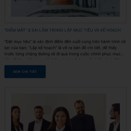
“ĐIỂM MẶT” 8 SAI LẦM TRONG LẬP MỤC TIÊU VÀ KẾ HOẠCH
“Đặt mục tiêu” là xác định điểm đến cuối cùng trên hành trình nỗ
lực của bạn; “Lập kế hoạch” là vẽ ra bản đồ chi tiết, để thấy
trước từng chặng đường sẽ đi qua trong cuộc chinh phục mục
tiêu. Chắc chắn, bạn sẽ không bị lạc đường nếu biết cách đặt
mục...
XEM CHI TIẾT