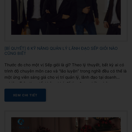
[BÍ QUYẾT] 6 KỸ NĂNG QUẢN LÝ LÃNH ĐẠO SẾP GIỎI NÀO
CŨNG BIẾT
Thước đo cho một vị Sếp giỏi là gì? Theo lý thuyết, bất kỳ ai có
trình độ chuyên môn cao và “lão luyện” trong nghề đều có thể là
một ứng viên sáng giá cho vị trí quản lý, lãnh đạo tại doanh
nghiệp. Trên thực tế, không khó để tìm được nhiều nhân...
XEM CHI TIẾT