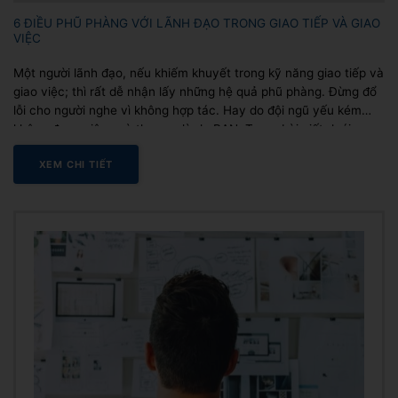
6 ĐIỀU PHŨ PHÀNG VỚI LÃNH ĐẠO TRONG GIAO TIẾP VÀ GIAO
VIỆC
Một người lãnh đạo, nếu khiếm khuyết trong kỹ năng giao tiếp và
giao việc; thì rất dễ nhận lấy những hệ quả phũ phàng. Đừng đổ
lỗi cho người nghe vì không hợp tác. Hay do đội ngũ yếu kém
không được việc; mà thực sự là do BẠN. Trong bài viết dưới
đây,...
XEM CHI TIẾT