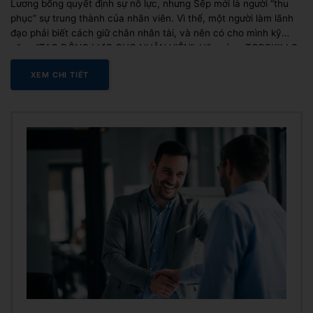
Lương bổng quyết định sự nỗ lực, nhưng Sếp mới là người “thu
phục” sự trung thành của nhân viên. Vì thế, một người làm lãnh
đạo phải biết cách giữ chân nhân tài, và nên có cho mình kỹ
năng “TẠO ĐỘNG LỰC CHO NHÂN VIÊN”. Hãy cùng TOPSKILLS
theo dõi bài viết bên...
XEM CHI TIẾT