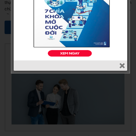
thực tế họ chẳng tạo được ấn tượng gì, người nghe lơ đễnh, thậm
chí, bỏ về. Tại sao lại như vậy? Để nâng cao kỹ năng trình bày,
cần có sự rèn luyện và một sản phẩm tốt. Thuyết trình là một...
XEM CHI TIẾT