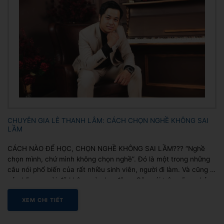
CHUYÊN GIA LÊ THANH LÂM: CÁCH CHỌN NGHỀ KHÔNG SAI
LẦM
CÁCH NÀO ĐỂ HỌC, CHỌN NGHỀ KHÔNG SAI LẦM??? “Nghề
chọn mình, chứ mình không chọn nghề”. Đó là một trong những
câu nói phổ biến của rất nhiều sinh viên, người đi làm. Và cũng là
cả những người đã không còn lao động. Câu nói trên cũng phản
ánh đúng vào thực tế....
XEM CHI TIẾT