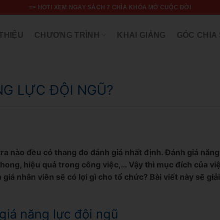
=> HOT! XEM NGAY SÁCH 7 CHÌA KHÓA MỞ CUỘC ĐỜI
 THIỆU
CHƯƠNG TRÌNH
KHAI GIẢNG
GÓC CHIA
NG LỰC ĐỘI NGŨ?
tra nào đều có thang đo đánh giá nhất định. Đánh giá năng
phong, hiệu quả trong công việc,… Vậy thì mục đích của vi
 giá nhân viên sẽ có lợi gì cho tổ chức? Bài viết này sẽ giả
giá năng lực đội ngũ