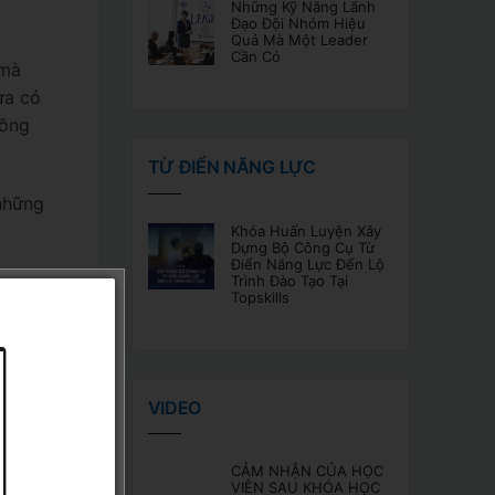
Những Kỹ Năng Lãnh
Đạo Đội Nhóm Hiệu
Quả Mà Một Leader
Cần Có
 mà
ưa có
đồng
TỪ ĐIỂN NĂNG LỰC
 những
Khóa Huấn Luyện Xây
Dựng Bộ Công Cụ Từ
Điển Năng Lực Đến Lộ
Trình Đào Tạo Tại
Topskills
 có tác
ng và
 mắc sai
VIDEO
thời
CẢM NHẬN CỦA HỌC
VIÊN SAU KHÓA HỌC