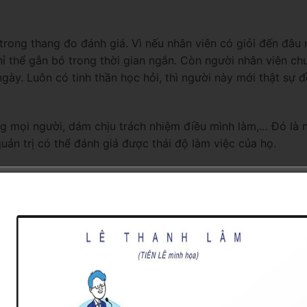
 trong thang đo đánh giá. Vì nếu nhân viên có giỏi đến đâu
hỉ thể gắn bó trong thời gian ngắn. Còn người nhân viên ch
ày. Luôn có tinh thần học hỏi, thì người này mới thật sự 
ọng mọi người, dám chịu trách nhiệm điều mình làm,… Đó là
uản trị có thể đánh giá được thái độ làm việc của họ.
 thái độ trong công việc của họ. Như một người nhân viên
luôn làm việc chuyên nghiệp theo quy trình, không xao nhã
 lề mề, cẩu thả thì phần lớn trong công việc họ sẽ thường
được tác phong sẽ ảnh hưởng trực tiếp tới năng suất. Đồng 
 giao