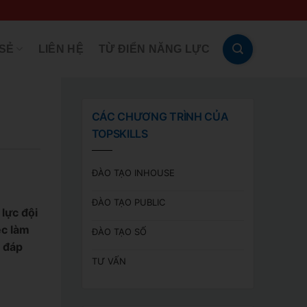
 SẺ
LIÊN HỆ
TỪ ĐIỂN NĂNG LỰC
CÁC CHƯƠNG TRÌNH CỦA
TOPSKILLS
ĐÀO TẠO INHOUSE
ĐÀO TẠO PUBLIC
 lực đội
ệc làm
ĐÀO TẠO SỐ
i đáp
TƯ VẤN