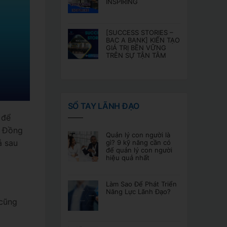
INSPIRING
[SUCCESS STORIES –
BAC A BANK] KIẾN TẠO
GIÁ TRỊ BỀN VỮNG
TRÊN SỰ TẬN TÂM
SỔ TAY LÃNH ĐẠO
 để
. Đồng
Quản lý con người là
ả sau
gì? 9 kỹ năng cần có
để quản lý con người
hiệu quả nhất
Làm Sao Để Phát Triển
Năng Lực Lãnh Đạo?
 cũng