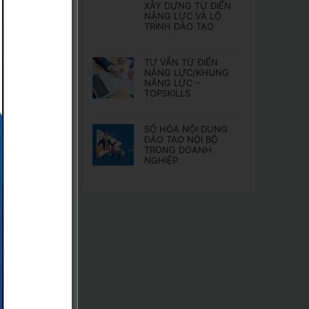
XÂY DỰNG TỪ ĐIỂN
NĂNG LỰC VÀ LỘ
n để
TRÌNH ĐÀO TẠO
a mình.
không.
TƯ VẤN TỪ ĐIỂN
NĂNG LỰC/KHUNG
NĂNG LỰC –
TOPSKILLS
SỐ HÓA NỘI DUNG
ĐÀO TẠO NỘI BỘ
TRONG DOANH
ng
NGHIỆP
ân viên
 không.