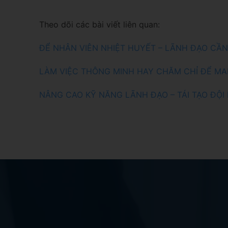
Theo dõi các bài viết liên quan:
ĐỂ NHÂN VIÊN NHIỆT HUYẾT – LÃNH ĐẠO CẦN
LÀM VIỆC THÔNG MINH HAY CHĂM CHỈ ĐỂ MA
NÂNG CAO KỸ NĂNG LÃNH ĐẠO – TÁI TẠO ĐỘ