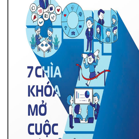
n viên đó làm việc có hiệu quả không. Có tối ưu thời gia
chứng cho thấy sự nỗ lực của nhân viên đối với công ty củ
lượng công việc được giao có phù hợp chưa, có bị quá tải 
 chỉnh phù hợp.
 xa trông rộng để nhìn thấu được các ứng viên có triển vọ
rên: thái độ, tác phong, mức độ hoàn thành công việc của nh
h viên này có thể đồng hành cùng công ty lâu dài được hay
n vướng mắc khi làm việc tại công ty như:
?
ề công ty?
òn gặp các khó khăn nào khác không?