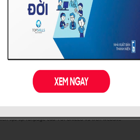
i với công ty không?
hác thêm. Để tìm được thành viên triển vọng trong tương la
ứng viên, chắc chắn nhà lãnh đạo sẽ có trong tay mình một
ng lực đến lộ trình đào tạo tại TOPS
ngũ nhân viên là một “bài toán khó” đối với các doanh ngh
ến tạo lãnh đạo kế thừa. Giúp các doanh nghiệp xây dựng
iệu quả. Đó cũng là lý do Khóa đào tạo XÂY DỰNG BỘ CÔN
 Khóa huấn luyện
được thực hành dẫn giảng bởi Giảng viê
. Và chương trình đào tạo đặc biệt được cung cấp bởi Đối
liên tục tại fanpage của TOPSKILLS và trên website