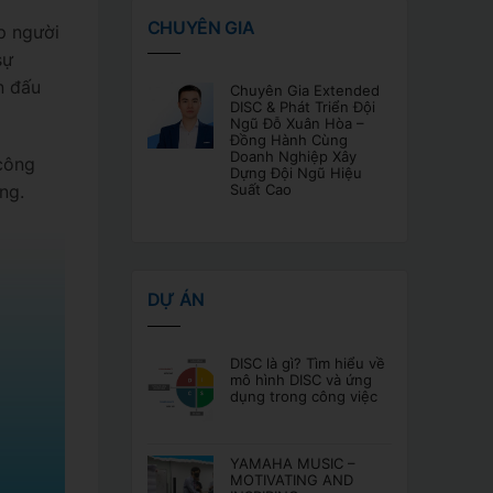
CHUYÊN GIA
p người
sự
n đấu
Chuyên Gia Extended
DISC & Phát Triển Đội
Ngũ Đỗ Xuân Hòa –
Đồng Hành Cùng
Doanh Nghiệp Xây
công
Dựng Đội Ngũ Hiệu
Suất Cao
ờng.
DỰ ÁN
DISC là gì? Tìm hiểu về
mô hình DISC và ứng
dụng trong công việc
YAMAHA MUSIC –
MOTIVATING AND