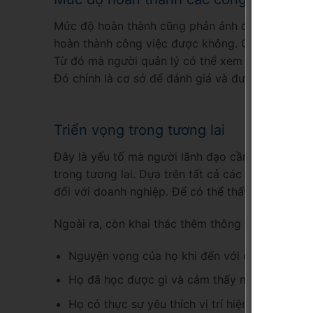
Mức độ hoàn thành cũng phản ánh được người nhâ
hoàn thành công việc được không. Cũng là minh 
Từ đó mà người quản lý có thể xem xét lại khối 
Đó chính là cơ sở để đánh giá và đưa ra sự điều
Triển vọng trong tương lai
Đây là yếu tố mà người lãnh đạo cần có tầm nhìn
trong tương lai. Dựa trên tất cả các yếu tố kể t
đối với doanh nghiệp. Để có thể thấy được thàn
Ngoài ra, còn khai thác thêm thông tin mà họ cò
Nguyện vọng của họ khi đến với công ty là gì
Họ đã học được gì và cảm thấy như thế nào v
Họ có thực sự yêu thích vị trí hiện tại hay c