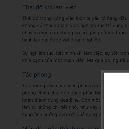
Thái độ khi làm việc
Thái độ trong công việc luôn là yếu tố hàng đầu
không có thái độ làm việc nghiêm túc thì cũng c
chuyên môn cao nhưng họ cố gắng nỗ lực từng ng
hành lâu dài được với doanh nghiệp.
Sự nghiêm túc, hết mình khi làm việc, sự tôn tr
khía cạnh của một nhân viên. Mà qua đó, người q
Tác phong
Tác phong của nhân viên phần nào phản ánh được
phong chỉnh chu, gọn gàng phần lớn sẽ là người 
hoàn thành đúng deadline. Còn một người lúc nào
lầm từ những chi tiết nhỏ. Như vậy, có thể thấy 
cũng ảnh hưởng đến kết quả công việc.
Mức độ hoàn thành các công việc được