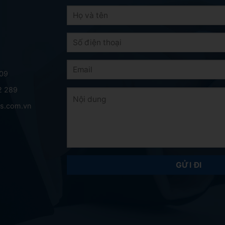
.09
2 289
ls.com.vn