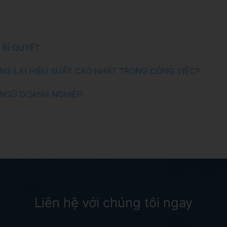
 BÍ QUYẾT
NG LẠI HIỆU SUẤT CAO NHẤT TRONG CÔNG VIỆC?
I NGŨ DOANH NGHIỆP
Liên hệ với chúng tôi ngay