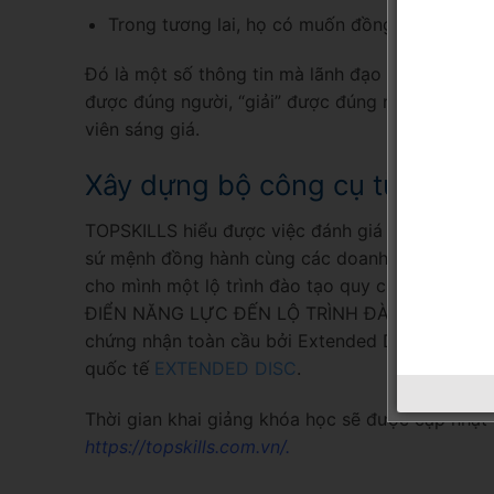
Trong tương lai, họ có muốn đồng hành lâu dà
Đó là một số thông tin mà lãnh đạo có thể khai t
được đúng người, “giải” được đúng nhu cầu của 
viên sáng giá.
Xây dựng bộ công cụ từ điển nă
TOPSKILLS hiểu được việc đánh giá năng lực đội 
sứ mệnh đồng hành cùng các doanh nghiệp để ki
cho mình một lộ trình đào tạo quy chuẩn và h
ĐIỂN NĂNG LỰC ĐẾN LỘ TRÌNH ĐÀO TẠO ra đời.
chứng nhận toàn cầu bởi Extended DISC (Hoa Kỳ)
quốc tế
EXTENDED DISC
.
Thời gian khai giảng khóa học sẽ được cập nhật 
https://topskills.com.vn/
.