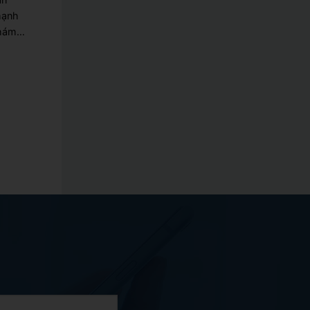
mạnh
khám