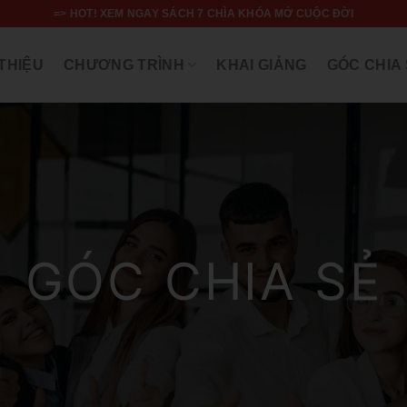
=> HOT! XEM NGAY SÁCH 7 CHÌA KHÓA MỞ CUỘC ĐỜI
 THIỆU
CHƯƠNG TRÌNH
KHAI GIẢNG
GÓC CHIA
GÓC CHIA SẺ