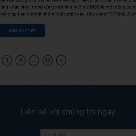
ứng khác nhau trong cùng một tình huống? DISC là một công cụ 
mẽ giúp bạn giải mã những thắc mắc này. Hãy cùng TOPSKILLS 
phá DISC và cách ứng dụng nó để nâng cao hiệu...
XEM CHI TIẾT
3
4
…
12
Liên hệ với chúng tôi ngay