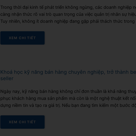
Trong thời đại kinh tế phát triển không ngừng, các doanh nghiệp 
càng nhận thức rõ vai trò quan trọng của việc quản trị nhân sự hiệ
Tuy nhiên, không ít doanh nghiệp đang gặp phải thách thức trong 
tuyển dụng, phát triển nhân viên và xây dựng lộ trình đào tạo...
XEM CHI TIẾT
Khoá học kỹ năng bán hàng chuyên nghiệp, trở thành be
seller
Ngày nay, kỹ năng bán hàng không chỉ đơn thuần là khả năng thu
phục khách hàng mua sản phẩm mà còn là một nghệ thuật kết nối
dựng niềm tin và tạo ra giá trị. Nếu bạn đang tìm kiếm một bước đ
phá trong sự nghiệp kinh doanh, việc trau dồi kỹ...
XEM CHI TIẾT