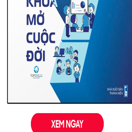
Những Kỹ Năng Lãnh Đạo Đội Nhóm Hiệu Quả Mà Một
Leader Cần Có
Trong bối cảnh kinh doanh cạnh tranh ngày nay, vai trò của người 
đạo nhóm không chỉ là quản lý công việc mà còn là người truyền 
hứng, tạo động lực và dẫn dắt cả đội ngũ vượt qua mọi thử thách.
năng lãnh đạo đội nhóm hiệu quả không chỉ là...
XEM CHI TIẾT
Top kỹ năng nhà quản lý cấp trung cần phải có
Quản lý cấp trung là cầu nối giữa nhà lãnh đạo và nhân viên, đóng 
trò then chốt trong việc thực thi và đảm bảo doanh nghiệp hoạt 
hiệu quả. Họ là những người trực tiếp quản lý và điều hành các ho
động hàng ngày, đồng thời truyền đạt tầm nhìn và...
XEM CHI TIẾT