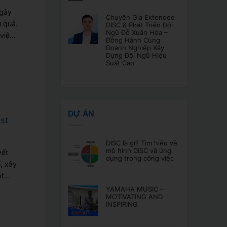
ngày
Chuyên Gia Extended
u quả.
DISC & Phát Triển Đội
Ngũ Đỗ Xuân Hòa –
việc
Đồng Hành Cùng
Doanh Nghiệp Xây
Dựng Đội Ngũ Hiệu
Suất Cao
DỰ ÁN
st
DISC là gì? Tìm hiểu về
mô hình DISC và ứng
yết
dụng trong công việc
, xây
ột
YAMAHA MUSIC –
MOTIVATING AND
INSPIRING