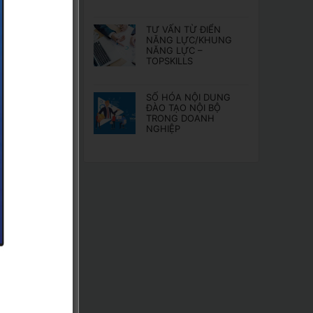
TƯ VẤN TỪ ĐIỂN
NĂNG LỰC/KHUNG
lãnh
NĂNG LỰC –
cảm
TOPSKILLS
 Kỹ
SỐ HÓA NỘI DUNG
ĐÀO TẠO NỘI BỘ
TRONG DOANH
NGHIỆP
vai
động
ạt