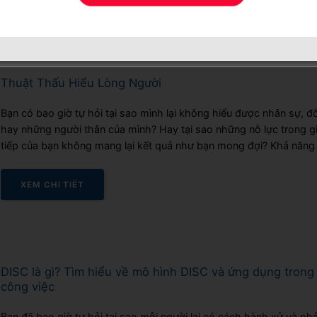
Thuật Thấu Hiểu Lòng Người
Bạn có bao giờ tự hỏi tại sao mình lại không hiểu được nhân sự, đố
hay những người thân của mình? Hay tại sao những nỗ lực trong g
tiếp của bạn không mang lại kết quả như bạn mong đợi? Khả năng
hiểu người khác – hay còn gọi là “thuật...
XEM CHI TIẾT
DISC là gì? Tìm hiểu về mô hình DISC và ứng dụng trong
công việc
Bạn đã bao giờ tự hỏi tại sao mỗi người lại có cách hành xử và ph