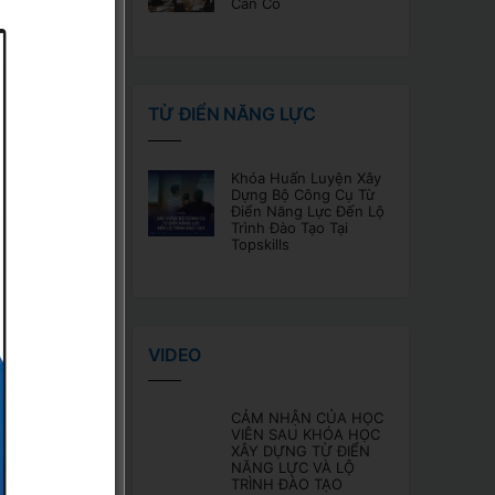
Cần Có
ết
TỪ ĐIỂN NĂNG LỰC
Khóa Huấn Luyện Xây
Dựng Bộ Công Cụ Từ
Điển Năng Lực Đến Lộ
Trình Đào Tạo Tại
Topskills
ãnh
 Một
áng
VIDEO
CẢM NHẬN CỦA HỌC
VIÊN SAU KHÓA HỌC
XÂY DỰNG TỪ ĐIỂN
NĂNG LỰC VÀ LỘ
TRÌNH ĐÀO TẠO