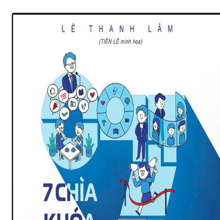
con người”. Đây thực sự là một trong những yếu tố then chốt quy
định sự thành công hay thất bại của doanh nghiệp....
XEM CHI TIẾT
Làm Sao Để Phát Triển Năng Lực Lãnh Đạo?
Trong bối cảnh kinh doanh đầy biến động như hiện nay, năng lực l
đạo là yếu tố then chốt để doanh nghiệp thích nghi và phát triển.
nhà lãnh đạo giỏi sẽ có khả năng truyền cảm hứng, thúc đẩy sự s
tạo và dẫn dắt đội ngũ vượt qua mọi khó khăn...
XEM CHI TIẾT