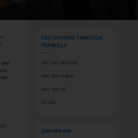
ân
CÁC CHƯƠNG TRÌNH CỦA
ũ
TOPSKILLS
ĐÀO TẠO INHOUSE
a đào
 các
ĐÀO TẠO PUBLIC
 tạo
ĐÀO TẠO SỐ
TƯ VẤN
ực
CHUYÊN GIA