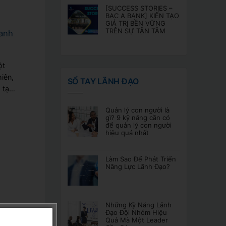
[SUCCESS STORIES –
BAC A BANK] KIẾN TẠO
GIÁ TRỊ BỀN VỮNG
TRÊN SỰ TẬN TÂM
oanh
ột
iên,
SỔ TAY LÃNH ĐẠO
 tạo
Quản lý con người là
gì? 9 kỹ năng cần có
để quản lý con người
hiệu quả nhất
Làm Sao Để Phát Triển
Năng Lực Lãnh Đạo?
n
n
Những Kỹ Năng Lãnh
Đạo Đội Nhóm Hiệu
ản lý
Quả Mà Một Leader