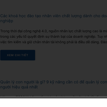
Các khoá học đào tạo nhân viên chất lượng dành cho d
nghiệp
Trong thời đại công nghệ 4.0, nguồn nhân lực chất lượng cao là m
trong các yếu tố quyết định sự thành bại của doanh nghiệp. Tuy nh
việc tìm kiếm và giữ chân nhân tài không phải là điều dễ dàng. Đào
nhân viên chính là chìa khóa để nâng cao năng lực...
XEM CHI TIẾT
Quản lý con người là gì? 9 kỹ năng cần có để quản lý co
người hiệu quả nhất
Hôm nay TOPSKILLS muốn chia sẻ với bạn về một chủ đề rất qua
trọng đối với sự phát triển của bất kỳ doanh nghiệp nào – đó là “qu