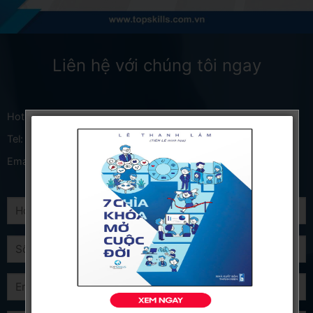
Liên hệ với chúng tôi ngay
Hotline:
0984.09.38.09
Tel:
(028) 362 22 289
Email:
info@topskills.com.vn