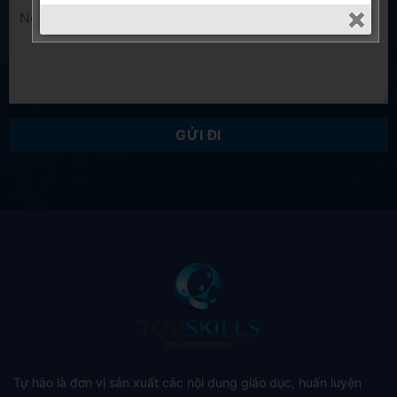
Tự hào là đơn vị sản xuất các nội dung giáo dục, huấn luyện